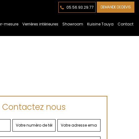
DEMANDE DE DEVIS
05.56.93.29.77
sur-mesure
Verrières intérieures
Showroom
Kuisine Touya
Contact
Contactez nous