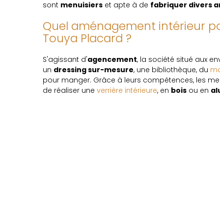
sont
menuisiers
et apte à de
fabriquer divers
Quel aménagement intérieur p
Touya Placard ?
S'agissant d'
agencement
, la société situé aux e
un
dressing sur-mesure
, une bibliothèque, du
mo
pour manger. Grâce à leurs compétences, les men
de réaliser une
verrière intérieure
, en
bois
ou en
al