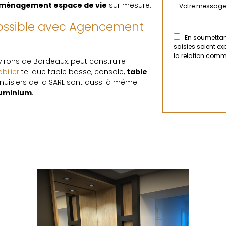
 aménagement espace de vie
sur mesure.
ossible avec Agencement
En soumettant
saisies soient e
la relation comm
nvirons de Bordeaux, peut construire
bilier
tel que table basse, console,
table
uisiers de la SARL sont aussi à même
uminium
.