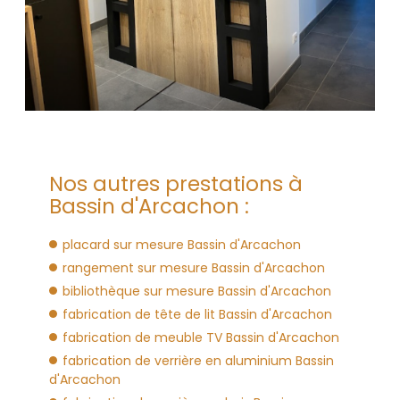
Nos autres prestations à
Bassin d'Arcachon :
placard sur mesure Bassin d'Arcachon
rangement sur mesure Bassin d'Arcachon
bibliothèque sur mesure Bassin d'Arcachon
fabrication de tête de lit Bassin d'Arcachon
fabrication de meuble TV Bassin d'Arcachon
fabrication de verrière en aluminium Bassin
d'Arcachon