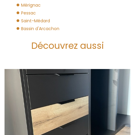
Mérignac
Pessac
Saint-Médard
Bassin d'Arcachon
Découvrez aussi