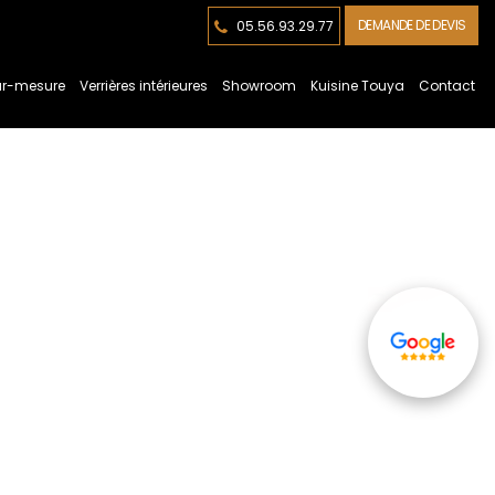
DEMANDE DE DEVIS
05.56.93.29.77
sur-mesure
Verrières intérieures
Showroom
Kuisine Touya
Contact